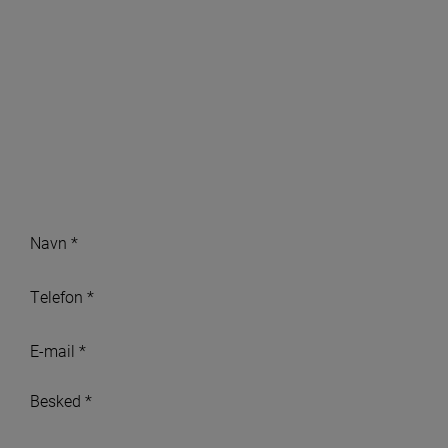
Kontakt os
Vil du høre
nærmere?
Navn
*
*
Telefon
*
*
E-
mail
*
Besked
*
*
*