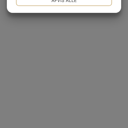
AFVIS ALLE
JA
NEJ
JA
NEJ
MARKETING
STATISTIK